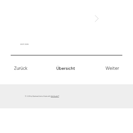
2007/2008
Weiter
Zurück
Übersicht
© 2035 by Business Name. Made with
Wix Studio™