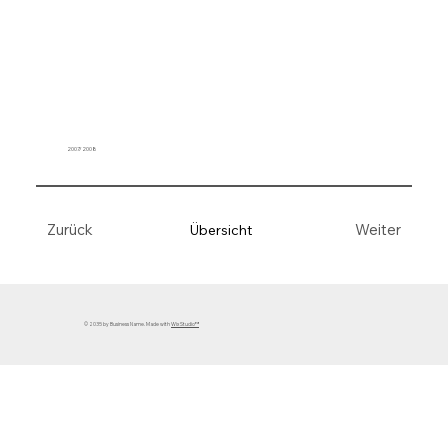
2007/2008
Weiter
Zurück
Übersicht
© 2035 by Business Name. Made with
Wix Studio™